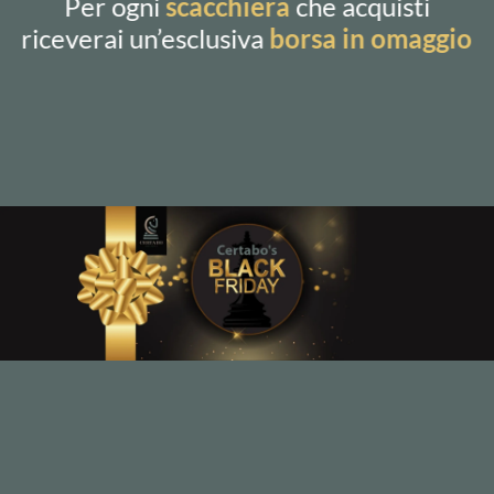
Per ogni
scacchiera
che acquisti
riceverai un’esclusiva
borsa in omaggio