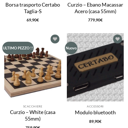
Borsa trasporto Certabo
Curzio – Ebano Macassar
Taglia-S
Acero (casa 55mm)
69,90
€
779,90
€
Aggiungi
Aggiungi
ULTIMO PEZZO !!
Nuovo
alla lista
alla lista
dei
dei
desideri
desideri
SCACCHIERE
ACCESSORI
Curzio – White (casa
Modulo bluetooth
55mm)
89,90
€
759,90
€