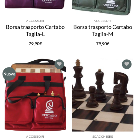
ACCESSORI
ACCESSORI
Borsa trasporto Certabo
Borsa trasporto Certabo
Taglia-L
Taglia-M
79,90
€
79,90
€
Aggiungi
Aggiungi
Nuovo
alla lista
alla lista
dei
dei
desideri
desideri
ACCESSORI
SCACCHIERE