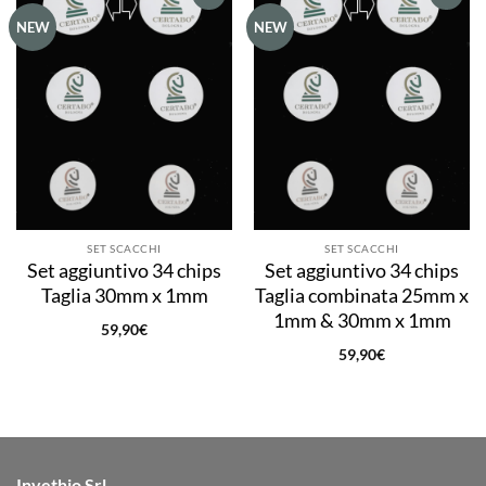
Aggiungi
Aggiungi
NEW
NEW
alla lista
alla lista
dei
dei
desideri
desideri
SET SCACCHI
SET SCACCHI
Set aggiuntivo 34 chips
Set aggiuntivo 34 chips
Taglia 30mm x 1mm
Taglia combinata 25mm x
1mm & 30mm x 1mm
59,90
€
59,90
€
Invethio Srl