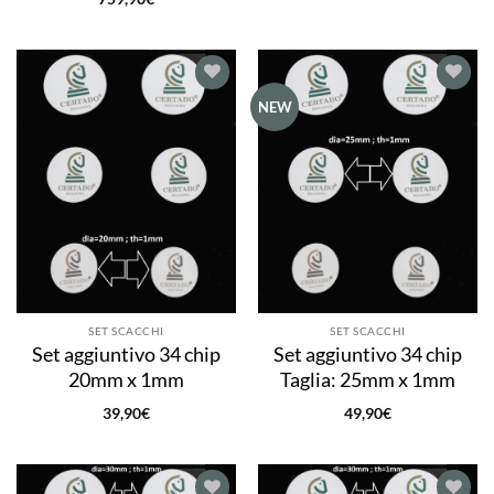
Aggiungi
Aggiungi
NEW
alla lista
alla lista
dei
dei
desideri
desideri
SET SCACCHI
SET SCACCHI
Set aggiuntivo 34 chip
Set aggiuntivo 34 chip
20mm x 1mm
Taglia: 25mm x 1mm
39,90
€
49,90
€