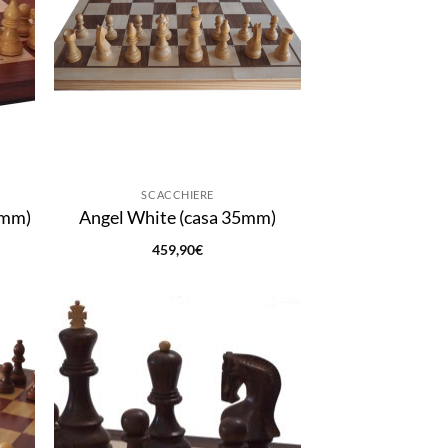
SCACCHIERE
5mm)
Angel White (casa 35mm)
459,90
€
ungi
Aggiungi
lista
alla lista
i
dei
deri
desideri