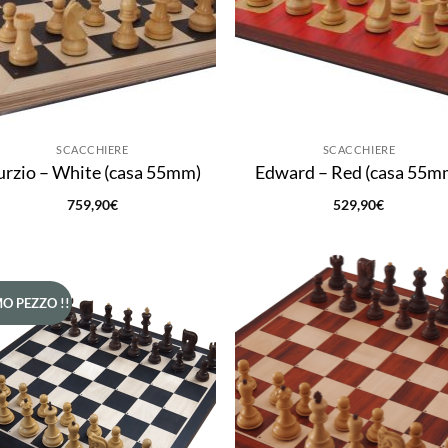
SCACCHIERE
SCACCHIERE
urzio – White (casa 55mm)
Edward – Red (casa 55m
759,90
€
529,90
€
O PEZZO !!
Aggiungi
Aggi
alla lista
alla 
dei
de
desideri
desi