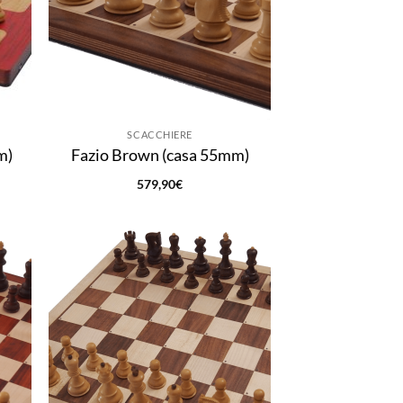
SCACCHIERE
m)
Fazio Brown (casa 55mm)
579,90
€
ungi
Aggiungi
lista
alla lista
i
dei
deri
desideri