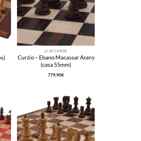
SCACCHIERE
Curzio – Ebano Macassar Acero
m)
(casa 55mm)
779,90
€
ungi
Aggiungi
lista
alla lista
i
dei
deri
desideri