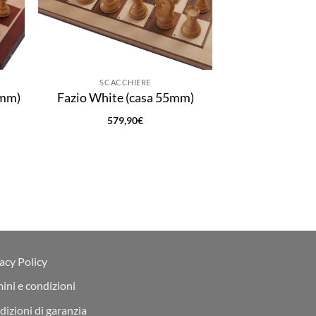
SCACCHIERE
5mm)
Fazio White (casa 55mm)
579,90
€
acy Policy
ini e condizioni
izioni di garanzia