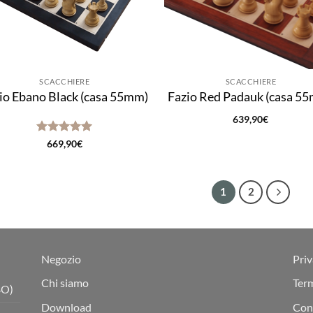
SCACCHIERE
SCACCHIERE
io Ebano Black (casa 55mm)
Fazio Red Padauk (casa 5
639,90
€
Valutato
5
669,90
€
su 5
1
2
Negozio
Priv
Chi siamo
Term
BO)
Download
Cond