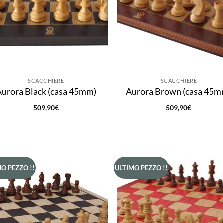
SCACCHIERE
SCACCHIERE
Aurora Black (casa 45mm)
Aurora Brown (casa 45m
509,90
€
509,90
€
O PEZZO !!
ULTIMO PEZZO !!
Aggiungi
Aggi
alla lista
alla 
dei
de
desideri
desi