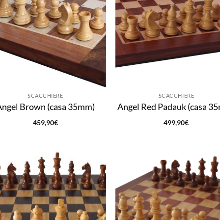
SCACCHIERE
SCACCHIERE
Angel Brown (casa 35mm)
Angel Red Padauk (casa 3
459,90
€
499,90
€
Aggiungi
Aggi
alla lista
alla 
dei
de
desideri
desi