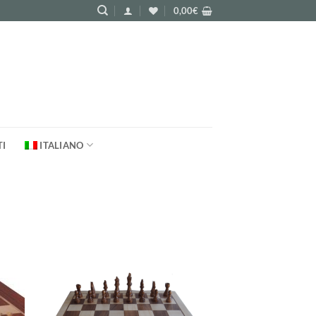
0,00
€
TI
ITALIANO
ungi
Aggiungi
lista
alla lista
i
dei
deri
desideri