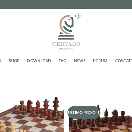
O
SHOP
DOWNLOAD
FAQ
NEWS
FORUM
CONTAT
ULTIMO PEZZO !!
Aggiungi
Aggi
alla lista
alla 
dei
de
desideri
desi