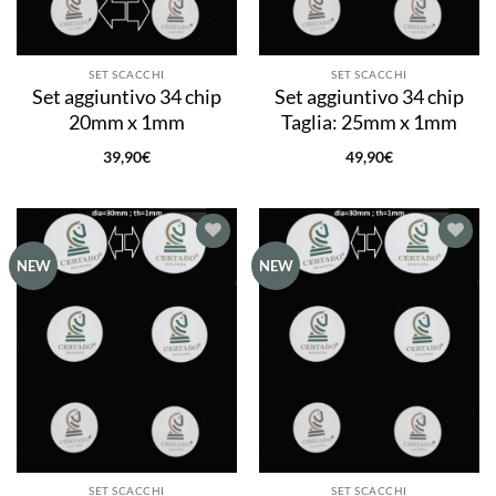
SET SCACCHI
SET SCACCHI
Set aggiuntivo 34 chip
Set aggiuntivo 34 chip
20mm x 1mm
Taglia: 25mm x 1mm
39,90
€
49,90
€
Aggiungi
Aggiungi
NEW
NEW
alla lista
alla lista
dei
dei
desideri
desideri
SET SCACCHI
SET SCACCHI