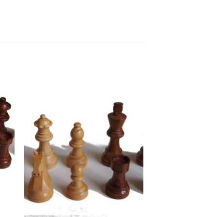
ULTIMO PEZZO !!
ngi
Aggiungi
ista
alla lista
dei
eri
desideri