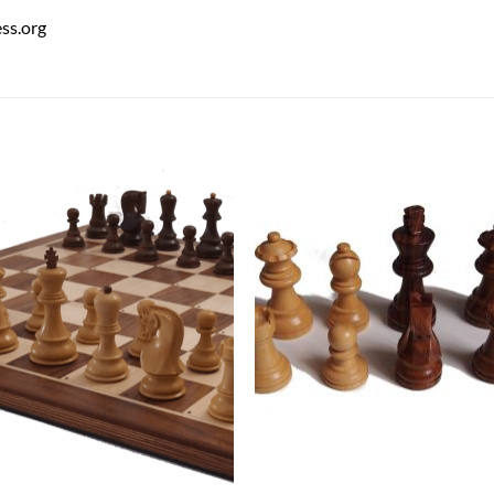
ess.org
Aggiungi
Aggiu
alla lista
alla l
dei
dei
desideri
desid