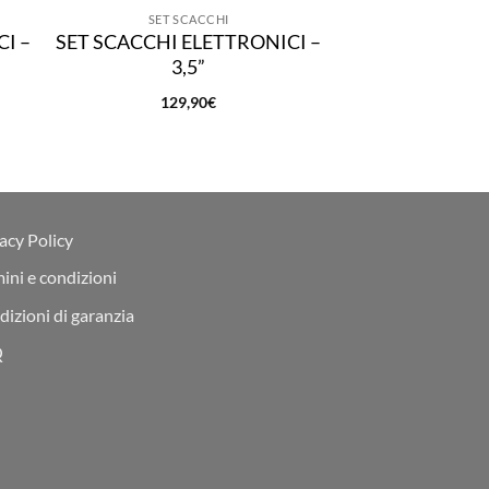
SET SCACCHI
SCACCH
I –
SET SCACCHI ELETTRONICI –
FAZIO EBANO 
3,5”
55M
129,90
€
Valuta
669,
su 5
acy Policy
ini e condizioni
izioni di garanzia
Q