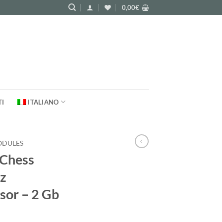
0,00
€
TI
ITALIANO
ODULES
 Chess
z
sor – 2 Gb