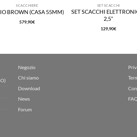
SCACCHIERE
SET SCACCHI
SET SCACCHI ELETTRONIC
IO BROWN (CASA 55MM)
2,5”
579,90
€
129,90
€
Negozio
Priv
Chi siamo
Term
BO)
Download
Cond
News
FA
Forum