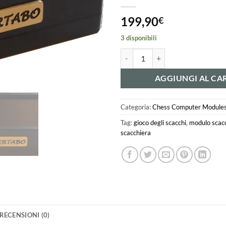
199,90
€
3 disponibili
DaVinci Extreme Chess Computer
AGGIUNGI AL CA
Categoria:
Chess Computer Module
Tag:
gioco degli scacchi
,
modulo scacc
scacchiera
RECENSIONI (0)