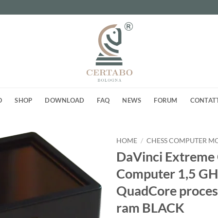
O
SHOP
DOWNLOAD
FAQ
NEWS
FORUM
CONTAT
HOME
/
CHESS COMPUTER M
DaVinci Extreme
Aggiungi
Computer 1,5 GH
alla lista
dei
QuadCore proces
desideri
ram BLACK