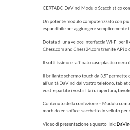
CERTABO DaVinci Modulo Scacchistico com
Un potente modulo computerizzato con piu di
espandibile per aggiungere semplicemente i vo
Dotata di una veloce interfaccia Wi-Fi per il
Chess.com and Chess24.com tramite APi o con
Il sottilissimo e raffinato case plastico ner
Il brillante schermo touch da 3,5″ permette d
all’unità DaVinci dal vostro telefono, tablet
vostre partite i vostri libri di apertura, tavol
Contenuto della confezione – Modulo compute
morbido ed soffice sacchetto in velluto per 
Video di presentazione a questo link:
DaVin