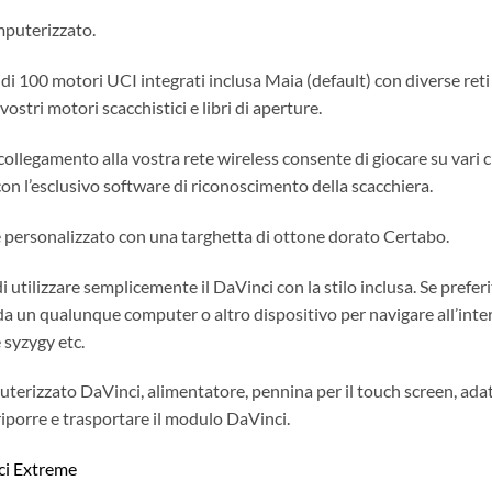
puterizzato.
 100 motori UCI integrati inclusa Maia (default) con diverse reti
stri motori scacchistici e libri di aperture.
 collegamento alla vostra rete wireless consente di giocare su vari 
 l’esclusivo software di riconoscimento della scacchiera.
o è personalizzato con una targhetta di ottone dorato Certabo.
i utilizzare semplicemente il DaVinci con la stilo inclusa. Se pref
 da un qualunque computer o altro dispositivo per navigare all’inte
e syzygy etc.
rizzato DaVinci, alimentatore, pennina per il touch screen, adat
riporre e trasportare il modulo DaVinci.
ci Extreme