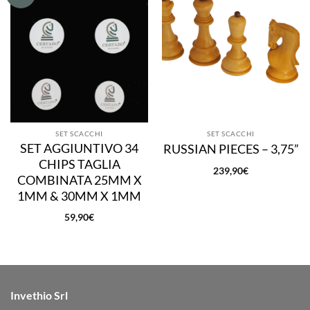
alla lista
alla lista
dei
dei
desideri
desideri
SET SCACCHI
SET SCACCHI
SET AGGIUNTIVO 34
RUSSIAN PIECES – 3,75”
CHIPS TAGLIA
239,90
€
COMBINATA 25MM X
1MM & 30MM X 1MM
59,90
€
Invethio Srl