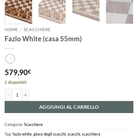
HOME
/
SCACCHIERE
Fazio White (casa 55mm)
579,90
€
2 disponibili
Fazio White (casa 55mm) quantità
AGGIUNGI AL CARRELLO
Categoria:
Scacchiere
Tag:
fazio white
,
gioco degli scacchi
,
scacchi
,
scacchiera