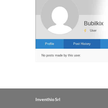
Bubilkix
User
Profile
Post History
No posts made by this user.
Inventhio Srl