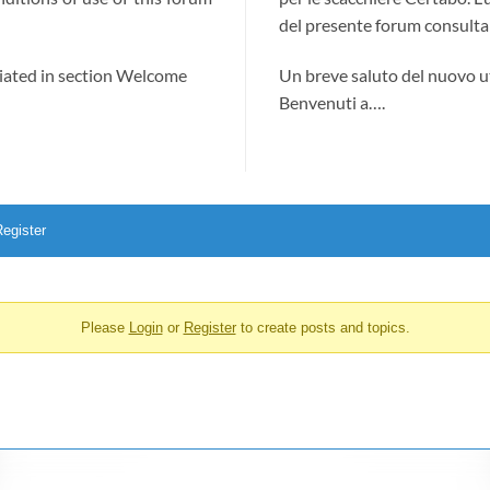
del presente forum consultab
ciated in section Welcome
Un breve saluto del nuovo u
Benvenuti a….
egister
Please
Login
or
Register
to create posts and topics.