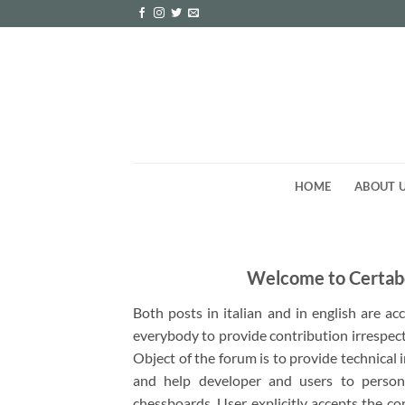
Skip
to
content
HOME
ABOUT 
Welcome to Certab
Both posts in italian and in english are a
everybody to provide contribution irrespect
Object of the forum is to provide technical
and help developer and users to person
chessboards. User explicitly accepts the co