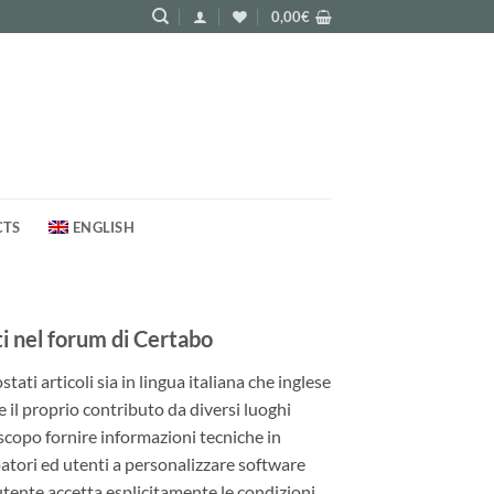
0,00
€
CTS
ENGLISH
 nel forum di Certabo
ati articoli sia in lingua italiana che inglese
e il proprio contributo da diversi luoghi
 scopo fornire informazioni tecniche in
patori ed utenti a personalizzare software
utente accetta esplicitamente le condizioni