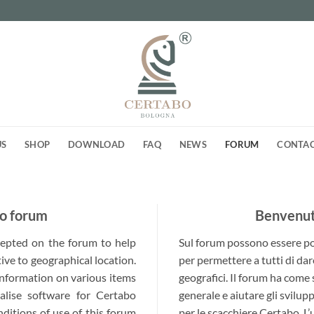
US
SHOP
DOWNLOAD
FAQ
NEWS
FORUM
CONTA
o forum
Benvenuti
ccepted on the forum to help
Sul forum possono essere post
ive to geographical location.
per permettere a tutti di dar
 information on various items
geografici. Il forum ha come
alise software for Certabo
generale e aiutare gli svilup
nditions of use of this forum
per le scacchiere Certabo. L’