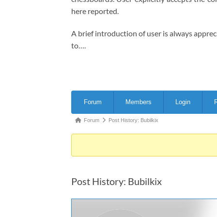
here reported.
A brief introduction of user is always appre
to….
Forum
Forum
Members
Login
R
Navigation
Forum
Forum
Post History: Bubilkix
breadcrumbs
-
You
are
Post History: Bubilkix
here: