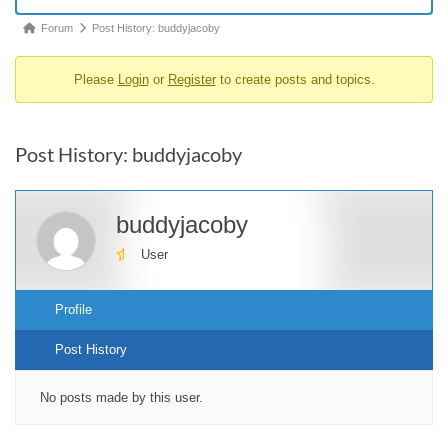
Forum
Forum
Post History: buddyjacoby
breadcrumbs
Please
Login
or
Register
to create posts and topics.
-
You
are
Post History: buddyjacoby
here:
buddyjacoby
User
Profile
Post History
No posts made by this user.