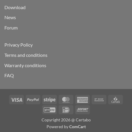
Download
News
Forum
Privacy Policy
Terms and conditions
Warranty conditions
FAQ
Visa
PayPal
Stripe
MasterCard
American
Bank
Carta
Express
Transfer
GiroPay
IDeal
Sofort
Copyright 2026 @ Certabo
Powered by
ComCart