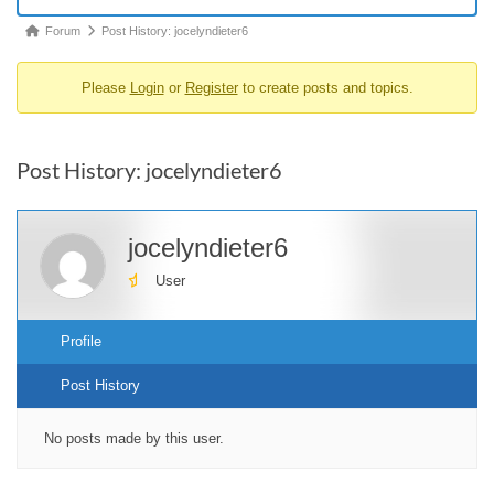
Forum
Forum
Post History: jocelyndieter6
breadcrumbs
Please
Login
or
Register
to create posts and topics.
-
You
are
Post History: jocelyndieter6
here:
jocelyndieter6
User
Profile
Post History
No posts made by this user.