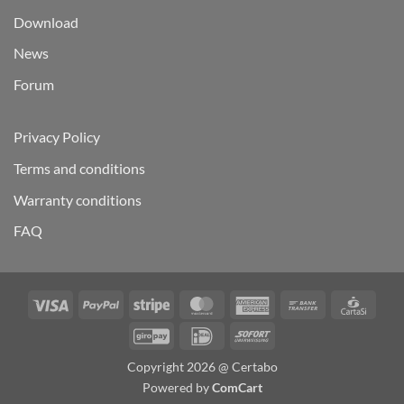
Download
News
Forum
Privacy Policy
Terms and conditions
Warranty conditions
FAQ
Visa
PayPal
Stripe
MasterCard
American
Bank
Carta
Express
Transfer
GiroPay
IDeal
Sofort
Copyright 2026 @ Certabo
Powered by
ComCart