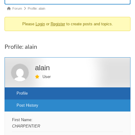
Forum
Forum
Profile: alain
breadcrumbs
Please
Login
or
Register
to create posts and topics.
-
You
are
Profile: alain
here:
alain
User
Profile
Post History
First Name:
CHARPENTIER