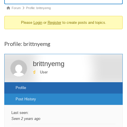
Forum
Forum
Profile: brittnyemg
breadcrumbs
Please
Login
or
Register
to create posts and topics.
-
You
are
Profile: brittnyemg
here:
brittnyemg
User
Profile
Post History
Last seen:
Seen 2 years ago