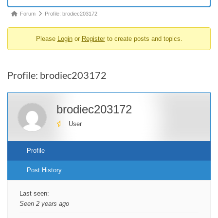
Forum
Forum
Profile: brodiec203172
breadcrumbs
Please
Login
or
Register
to create posts and topics.
-
You
are
Profile: brodiec203172
here:
brodiec203172
User
Profile
Post History
Last seen:
Seen 2 years ago