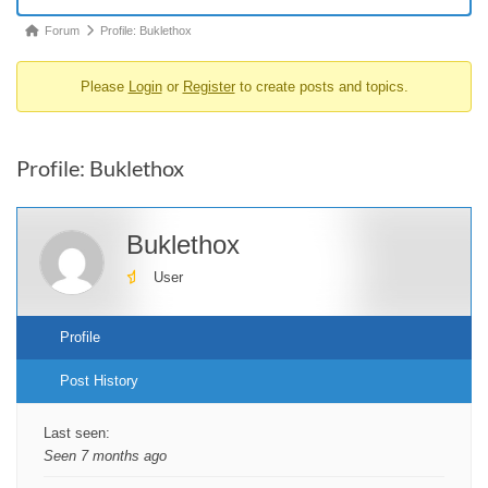
Forum
Forum
Profile: Buklethox
breadcrumbs
Please
Login
or
Register
to create posts and topics.
-
You
are
Profile: Buklethox
here:
Buklethox
User
Profile
Post History
Last seen:
Seen 7 months ago