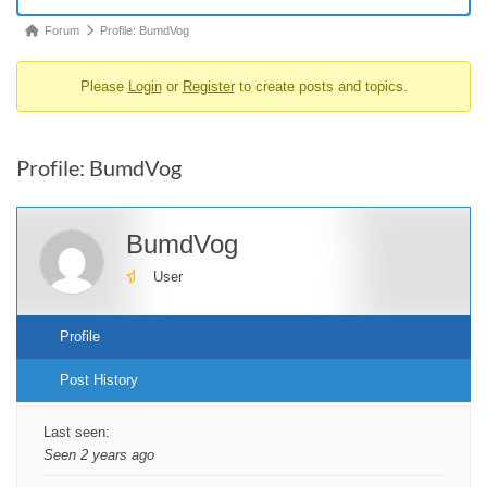
Forum
Forum
Profile: BumdVog
breadcrumbs
Please
Login
or
Register
to create posts and topics.
-
You
are
Profile: BumdVog
here:
BumdVog
User
Profile
Post History
Last seen:
Seen 2 years ago