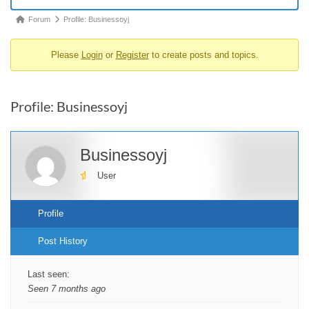
Forum
Forum
Profile: Businessoyj
breadcrumbs
Please
Login
or
Register
to create posts and topics.
-
You
are
Profile: Businessoyj
here:
Businessoyj
User
Profile
Post History
Last seen:
Seen 7 months ago