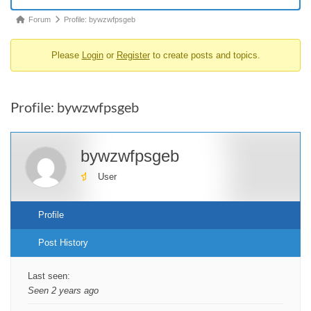
Forum
Forum
Profile: bywzwfpsgeb
breadcrumbs
Please
Login
or
Register
to create posts and topics.
-
You
are
Profile: bywzwfpsgeb
here:
bywzwfpsgeb
User
Profile
Post History
Last seen:
Seen 2 years ago