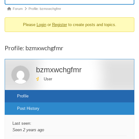
Forum
Forum
Profile: bzmxwchgfmr
breadcrumbs
Please
Login
or
Register
to create posts and topics.
-
You
are
Profile: bzmxwchgfmr
here:
bzmxwchgfmr
User
Profile
Post History
Last seen:
Seen 2 years ago