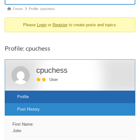
Forum
Forum
Profile: cpuchess
breadcrumbs
Please
Login
or
Register
to create posts and topics.
-
You
are
Profile: cpuchess
here:
cpuchess
User
Profile
Post History
First Name:
John