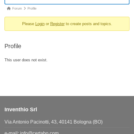
Forum
Forum
Profile
breadcrumbs
Please
Login
or
Register
to create posts and topics.
-
You
are
Profile
here:
This user does not exist.
Inventhio Srl
Via Antonio Pacinotti, 43, 40141 Bologna (BO)
e-mail:
info@certabo.com