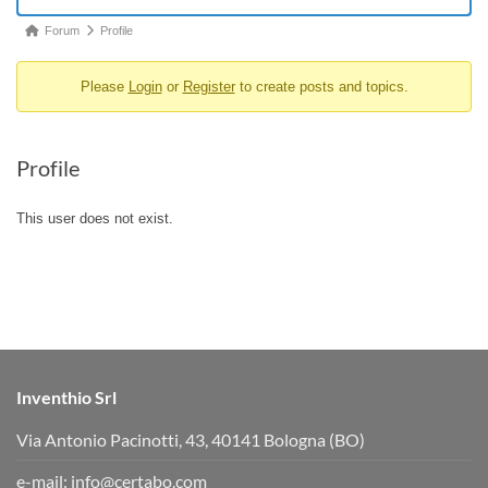
Forum
Forum
Profile
breadcrumbs
Please
Login
or
Register
to create posts and topics.
-
You
are
Profile
here:
This user does not exist.
Inventhio Srl
Via Antonio Pacinotti, 43, 40141 Bologna (BO)
e-mail:
info@certabo.com