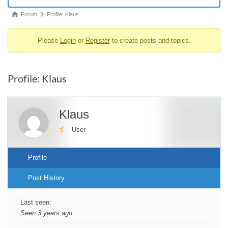
Forum
Forum
Profile: Klaus
breadcrumbs
Please
Login
or
Register
to create posts and topics.
-
You
are
Profile: Klaus
here:
Klaus
User
Profile
Post History
Last seen:
Seen 3 years ago