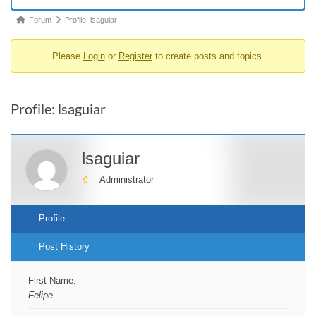
Forum
Forum
Profile: lsaguiar
breadcrumbs
Please
Login
or
Register
to create posts and topics.
-
You
are
Profile: lsaguiar
here:
lsaguiar
Administrator
Profile
Post History
First Name:
Felipe