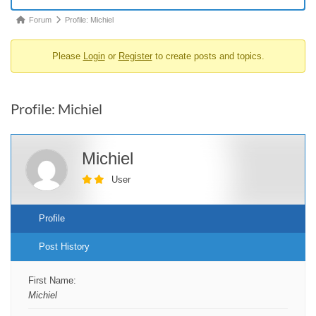
Forum
Forum
Profile: Michiel
breadcrumbs
Please
Login
or
Register
to create posts and topics.
-
You
are
Profile: Michiel
here:
Michiel
User
Profile
Post History
First Name:
Michiel