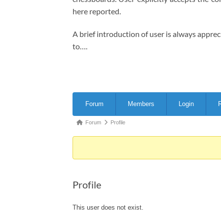
here reported.
A brief introduction of user is always appre
to….
Forum
Forum
Members
Login
R
Navigation
Forum
Forum
Profile
breadcrumbs
-
You
are
Profile
here:
This user does not exist.