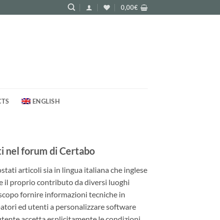
0,00
€
CTS
ENGLISH
 nel forum di Certabo
ati articoli sia in lingua italiana che inglese
e il proprio contributo da diversi luoghi
 scopo fornire informazioni tecniche in
patori ed utenti a personalizzare software
utente accetta esplicitamente le condizioni