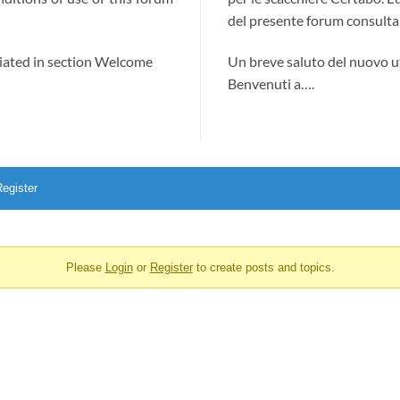
del presente forum consultab
ciated in section Welcome
Un breve saluto del nuovo u
Benvenuti a….
egister
Please
Login
or
Register
to create posts and topics.