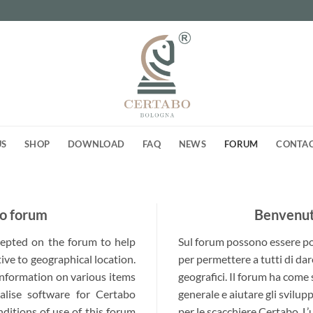
US
SHOP
DOWNLOAD
FAQ
NEWS
FORUM
CONTA
o forum
Benvenuti
ccepted on the forum to help
Sul forum possono essere post
ive to geographical location.
per permettere a tutti di dar
 information on various items
geografici. Il forum ha come
alise software for Certabo
generale e aiutare gli svilup
nditions of use of this forum
per le scacchiere Certabo. L’