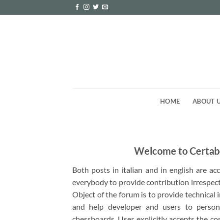
Skip
to
content
HOME
ABOUT 
Welcome to Certab
Both posts in italian and in english are a
everybody to provide contribution irrespect
Object of the forum is to provide technical
and help developer and users to person
chessboards. User explicitly accepts the co