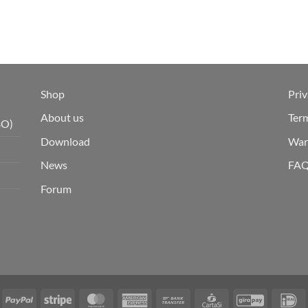
Shop
Priv
About us
Ter
BO)
Download
War
News
FA
Forum
isa
PayPal
Stripe
MasterCard
American
Bank
CartaSi
GiroPay
I