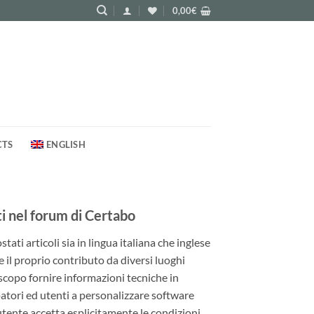
0,00
€
CTS
ENGLISH
 nel forum di Certabo
ati articoli sia in lingua italiana che inglese
e il proprio contributo da diversi luoghi
 scopo fornire informazioni tecniche in
patori ed utenti a personalizzare software
utente accetta esplicitamente le condizioni