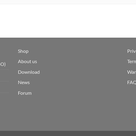
Shop
Priv
About us
Ter
BO)
Download
War
News
FA
Forum