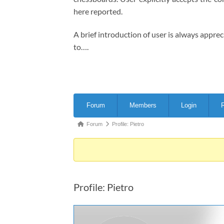
here reported.
A brief introduction of user is always appre
to….
Forum
Forum
Members
Login
R
Navigation
Forum
Forum
Profile: Pietro
breadcrumbs
-
You
are
Profile: Pietro
here: