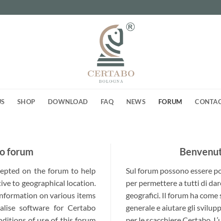
US
SHOP
DOWNLOAD
FAQ
NEWS
FORUM
CONTA
o forum
Benvenuti
ccepted on the forum to help
Sul forum possono essere post
ive to geographical location.
per permettere a tutti di dar
 information on various items
geografici. Il forum ha come
alise software for Certabo
generale e aiutare gli svilup
nditions of use of this forum
per le scacchiere Certabo. L’