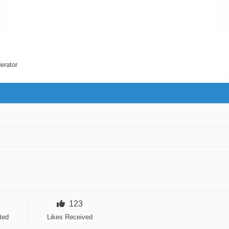
erator
123
ted
Likes Received