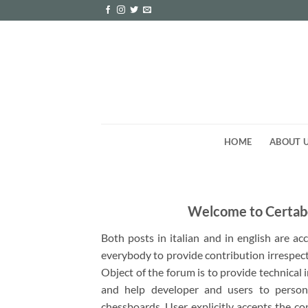
Skip
to
content
HOME
ABOUT 
Welcome to Certab
Both posts in italian and in english are a
everybody to provide contribution irrespect
Object of the forum is to provide technical
and help developer and users to person
chessboards. User explicitly accepts the co