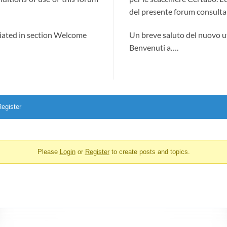
del presente forum consultab
ciated in section Welcome
Un breve saluto del nuovo u
Benvenuti a….
egister
Please
Login
or
Register
to create posts and topics.