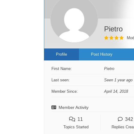
Pietro
Mod
Profile
Post History
First Name:
Pietro
Last seen:
Seen 1 year ago
Member Since:
April 14, 2018
Member Activity
11
342
Topics Started
Replies Crea