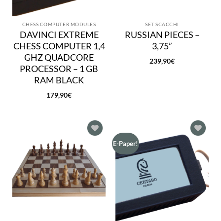
CHESS COMPUTER MODULES
SET SCACCHI
DAVINCI EXTREME
RUSSIAN PIECES –
CHESS COMPUTER 1,4
3,75”
GHZ QUADCORE
239,90
€
PROCESSOR – 1 GB
RAM BLACK
179,90
€
Aggiungi
Aggiungi
E-Paper!
alla lista
alla lista
dei
dei
desideri
desideri