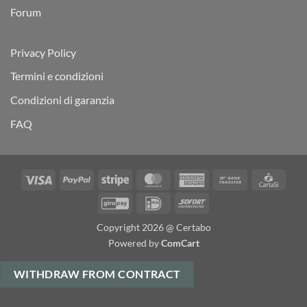
Forum
Privacy Policy
Termini e condizioni
Condizioni di garanzia
FAQ
Visa
PayPal
Stripe
MasterCard
American
Bank
Carta
Express
Transfer
GiroPay
IDeal
Sofort
Copyright 2026 @ Certabo
Powered by
ComCart
WITHDRAW FROM CONTRACT