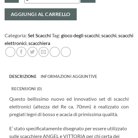
Set
AGGIUNGI AL CARRELLO
Scacchi
Elettronici
-
Categoria:
Set Scacchi
Tag:
gioco degli scacchi
,
scacchi
,
scacchi
2,75”
elettronici
,
scacchiera
quantità
DESCRIZIONE
INFORMAZIONI AGGIUNTIVE
RECENSIONI (0)
Questo bellissimo nuovo ed innovativo set di scacchi
elettronici (altezza del Re ca. 70mm) è realizzato con
pregiati legni di bosso e acacia di primissima qualità.
E’ stato specificatamente disegnato per essere utilizzato
sulle scacchiere ANGEL e VITTORIA per chi certa dei