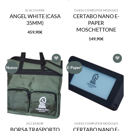
SCACCHIERE
CHESS COMPUTER MODULES
ANGEL WHITE (CASA
CERTABO NANO E-
35MM)
PAPER
MOSCHETTONE
459,90
€
149,90
€
Aggiungi
Aggiungi
Nuovo
E-Paper!
alla lista
alla lista
dei
dei
desideri
desideri
ACCESSORI
CHESS COMPUTER MODULES
BORSA TRASPORTO
CERTABO NANO E-