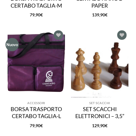
CERTABO TAGLIA-M
PAPER
79,90
€
139,90
€
Aggiungi
Aggiungi
Nuovo
alla lista
alla lista
dei
dei
desideri
desideri
ACCESSORI
SET SCACCHI
BORSA TRASPORTO
SET SCACCHI
CERTABO TAGLIA-L
ELETTRONICI – 3,5”
79,90
€
129,90
€