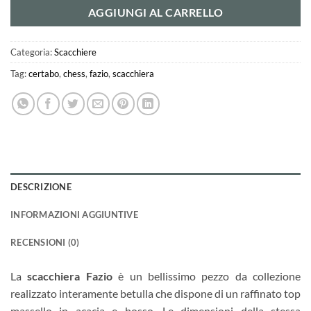
AGGIUNGI AL CARRELLO
Categoria:
Scacchiere
Tag:
certabo
,
chess
,
fazio
,
scacchiera
DESCRIZIONE
INFORMAZIONI AGGIUNTIVE
RECENSIONI (0)
La
scacchiera Fazio
è un bellissimo pezzo da collezione
realizzato interamente betulla che dispone di un raffinato top
massello in acacia e bosso. Le dimensioni della stessa