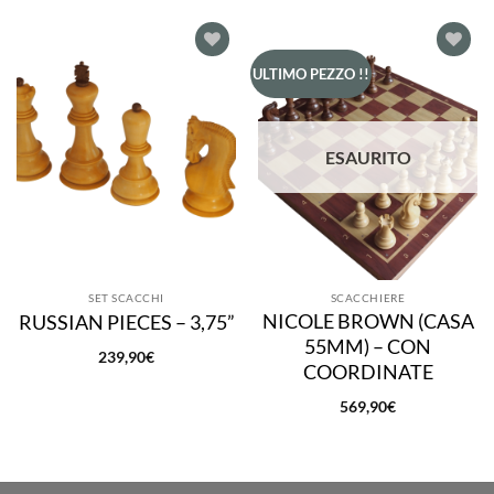
Aggiungi
Aggiungi
ULTIMO PEZZO !!
alla lista
alla lista
dei
dei
desideri
desideri
ESAURITO
SET SCACCHI
SCACCHIERE
NICOLE BROWN (CASA
RUSSIAN PIECES – 3,75”
55MM) – CON
239,90
€
COORDINATE
569,90
€