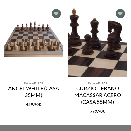
Aggiungi
Aggiungi
alla lista
alla lista
dei
dei
desideri
desideri
SCACCHIERE
SCACCHIERE
ANGEL WHITE (CASA
CURZIO – EBANO
35MM)
MACASSAR ACERO
(CASA 55MM)
459,90
€
779,90
€