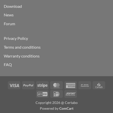
Download
News
Forum
Privacy Policy
Terms and conditions
Warranty conditions
FAQ
Visa
PayPal
Stripe
MasterCard
American
Bank
Carta
Express
Transfer
GiroPay
IDeal
Sofort
Copyright 2026 @ Certabo
Powered by
ComCart