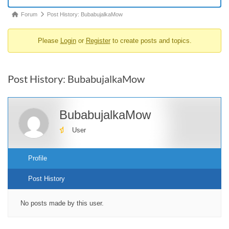
Forum
Forum
Post History: BubabujalkaMow
breadcrumbs
Please
Login
or
Register
to create posts and topics.
-
You
are
Post History: BubabujalkaMow
here:
BubabujalkaMow
User
Profile
Post History
No posts made by this user.