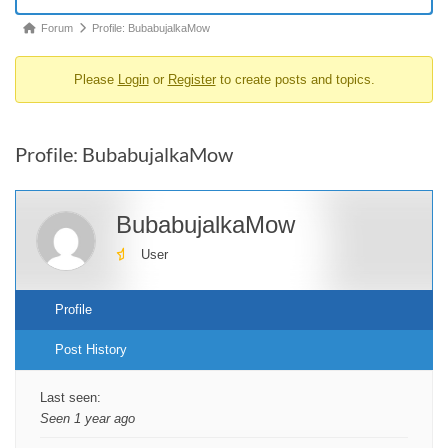
Forum
Forum
Profile: BubabujalkaMow
breadcrumbs
Please
Login
or
Register
to create posts and topics.
-
You
are
Profile: BubabujalkaMow
here:
BubabujalkaMow
User
Profile
Post History
Last seen:
Seen 1 year ago