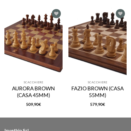
Aggiungi
Aggiungi
alla lista
alla lista
dei
dei
desideri
desideri
SCACCHIERE
SCACCHIERE
AURORA BROWN
FAZIO BROWN (CASA
(CASA 45MM)
55MM)
509,90
€
579,90
€
Invethio Srl