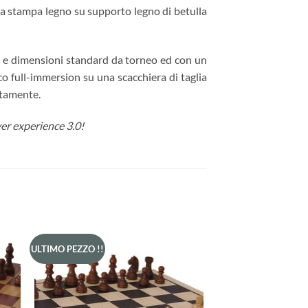
rba stampa legno su supporto legno di betulla
bo e dimensioni standard da torneo ed con un
co full-immersion su una scacchiera di taglia
atamente.
er experience 3.0!
ULTIMO PEZZO !!
ngi
Aggiungi
ista
alla lista
dei
eri
desideri