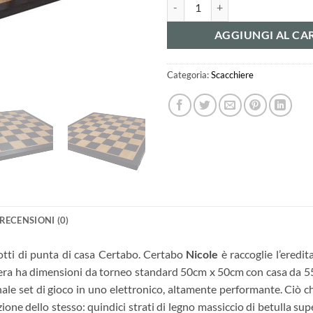
Nicole Black (casa 55mm) quantit
AGGIUNGI AL CA
Categoria:
Scacchiere
RECENSIONI (0)
otti di punta di casa Certabo. Certabo
Nicole
è raccoglie l’eredi
hiera ha dimensioni da torneo standard 50cm x 50cm con casa da 5
nale set di gioco in uno elettronico, altamente performante. Ciò c
zione dello stesso: quindici strati di legno massiccio di betulla su