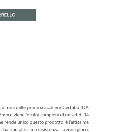
à
RRELLO
ta di una delle prime scacchiere Certabo IDA
5mm e viene fornita completa di un set di 34
he rende unico questo prodotto, è l’altissima
perba e ad altissima resistenza. La zona gioco,