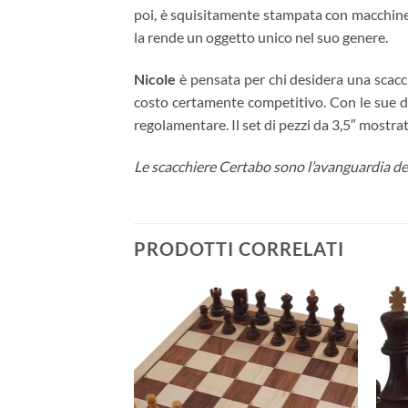
poi, è squisitamente stampata con macchine d
la rende un oggetto unico nel suo genere.
Nicole
è pensata per chi desidera una scacc
costo certamente competitivo. Con le sue dim
regolamentare. Il set di pezzi da 3,5″ most
Le scacchiere Certabo sono l’avanguardia d
PRODOTTI CORRELATI
Aggiungi
alla lista
dei
desideri