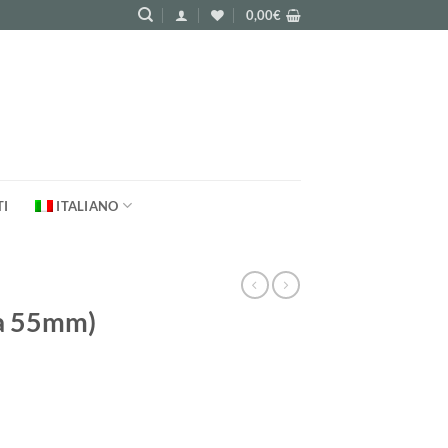
0,00
€
TI
ITALIANO
sa 55mm)