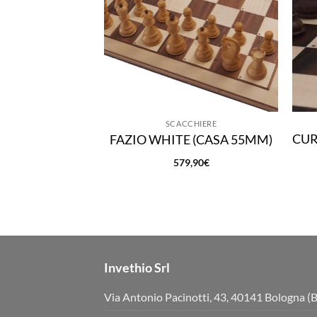
SCACCHIERE
CUR
FAZIO WHITE (CASA 55MM)
579,90
€
Invethio Srl
Via Antonio Pacinotti, 43, 40141 Bologna (