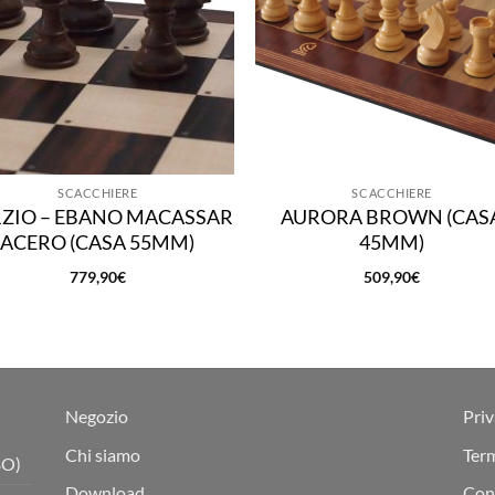
SCACCHIERE
SCACCHIERE
ZIO – EBANO MACASSAR
AURORA BROWN (CAS
ACERO (CASA 55MM)
45MM)
779,90
€
509,90
€
Negozio
Priv
Chi siamo
Term
BO)
Download
Cond