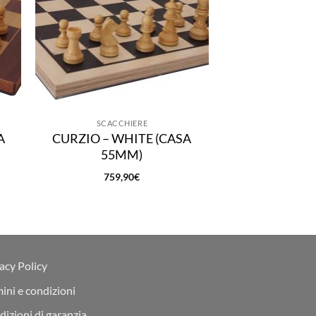
SCACCHIERE
SCACCH
A
CURZIO – WHITE (CASA
ANGEL BRO
55MM)
35M
759,90
€
459,
acy Policy
ini e condizioni
izioni di garanzia