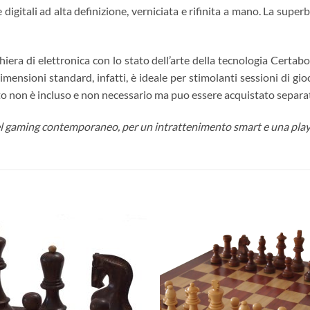
igitali ad alta definizione, verniciata e rifinita a mano. La supe
hiera di elettronica con lo stato dell’arte della tecnologia Certa
ensioni standard, infatti, è ideale per stimolanti sessioni di gio
rato non è incluso e non necessario ma puo essere acquistato separ
el gaming contemporaneo, per un intrattenimento smart e una play
Aggiungi
Aggiu
alla lista
alla l
dei
dei
desideri
desid