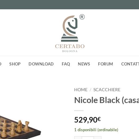
O
SHOP
DOWNLOAD
FAQ
NEWS
FORUM
CONTAT
HOME
/
SCACCHIERE
Nicole Black (ca
Aggiungi
alla lista
dei
529,90
€
desideri
1 disponibili (ordinabile)