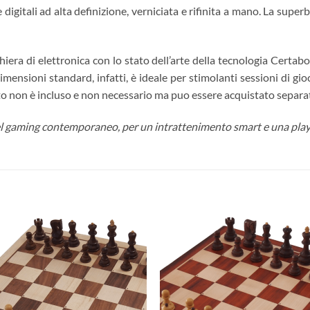
igitali ad alta definizione, verniciata e rifinita a mano. La supe
hiera di elettronica con lo stato dell’arte della tecnologia Certa
ensioni standard, infatti, è ideale per stimolanti sessioni di gio
rato non è incluso e non necessario ma puo essere acquistato separ
el gaming contemporaneo, per un intrattenimento smart e una play
Aggiungi
Aggiu
alla lista
alla l
dei
dei
desideri
desid