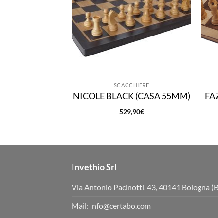
SCACCHIERE
NICOLE BLACK (CASA 55MM)
FA
529,90
€
Invethio Srl
Via Antonio Pacinotti, 43, 40141 Bologna (
Mail:
info@certabo.com