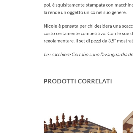
poi, è squisitamente stampata con macchine d
la rende un oggetto unico nel suo genere.
Nicole
è pensata per chi desidera una scacc
costo certamente competitivo. Con le sue dim
regolamentare. Il set di pezzi da 3,5″ most
Le scacchiere Certabo sono l’avanguardia d
PRODOTTI CORRELATI
Aggiungi
alla lista
dei
desideri