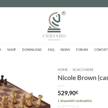
O
SHOP
DOWNLOAD
FAQ
NEWS
FORUM
CONTAT
HOME
/
SCACCHIERE
Nicole Brown (c
Aggiungi
alla lista
dei
529,90
€
desideri
1 disponibili (ordinabile)