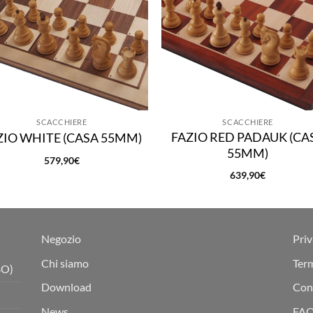
SCACCHIERE
SCACCHIERE
FAZIO RED PADAUK (CA
ZIO WHITE (CASA 55MM)
55MM)
579,90
€
639,90
€
Negozio
Priv
Chi siamo
Term
BO)
Download
Cond
News
FA