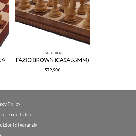
SCACCHIERE
SCACCH
SA
CURZIO – EBA
FAZIO BROWN (CASA 55MM)
ACERO (CA
579,90
€
779,
acy Policy
ini e condizioni
izioni di garanzia
Q