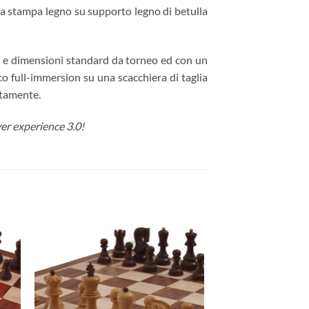
rba stampa legno su supporto legno di betulla
bo e dimensioni standard da torneo ed con un
co full-immersion su una scacchiera di taglia
atamente.
er experience 3.0!
ngi
Aggiungi
ista
alla lista
dei
eri
desideri