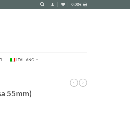
0,00
€
TI
ITALIANO
asa 55mm)