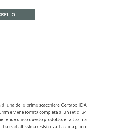
tà
RRELLO
ta di una delle prime scacchiere Certabo IDA
5mm e viene fornita completa di un set di 34
he rende unico questo prodotto, è l’altissima
perba e ad altissima resistenza. La zona gioco,